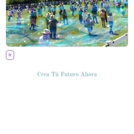
Ir
Crea Tú Futuro Ahora
Taller Introductorio de la escuela de
Iluminación de Ramtha.Se presenta en
diversas locaciones de la Rep.
MexicanaTiene una duración de dos días
en fin de semanaEn este curso tendrás el
entrenamiento suficiente para aprender a