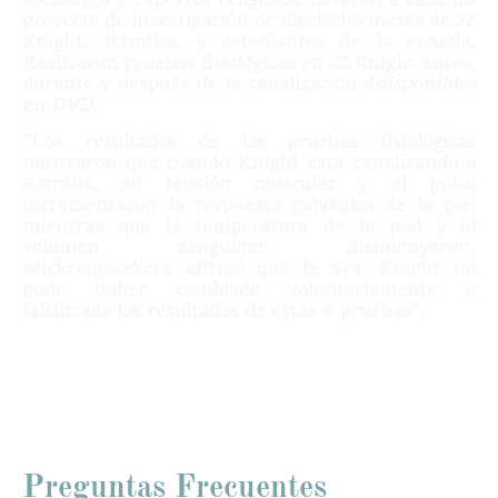
proyecto de investigación de dieciocho meses de JZ
Knight, Ramtha, y estudiantes de la escuela.
Realizaron pruebas fisiológicas en JZ Knight antes,
durante y después de la canalización d
disponibles
en DVD.
"Los resultados de las pruebas fisiológicas
mostraron que cuando Knight esta canalizando a
Ramtha, su tensión muscular y el pulso
incrementaron la respuesta galvánica de la piel
mientras que la temperatura de la piel y el
volumen sanguíneo disminuyeron.
Wickramasekera afirmó que la Sra. Knight no
pudo haber cambiado voluntariamente o
falsificado los resultados de estas 8 pruebas".
Preguntas Frecuentes