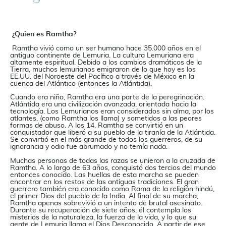
¿Quien es Ramtha?
Ramtha vivió como un ser humano hace 35.000 años en el
antiguo continente de Lemuria. La cultura Lemuriana era
altamente espiritual. Debido a los cambios dramáticos de la
Tierra, muchos lemurianos emigraron de lo que hoy es los
EE.UU. del Noroeste del Pacífico a través de México en la
cuenca del Atlántico (entonces la Atlántida).
Cuando era niño, Ramtha era una parte de la peregrinación.
Atlántida era una civilización avanzada, orientada hacia la
tecnología. Los Lemurianos eran considerados sin alma, por los
atlantes, (como Ramtha los llama) y sometidos a las peores
formas de abuso. A los 14, Ramtha se convirtió en un
conquistador que liberó a su pueblo de la tiranía de la Atlántida.
Se convirtió en el más grande de todos los guerreros, de su
ignorancia y odio fue abrumado y no temía nada.
Muchas personas de todas las razas se unieron a la cruzada de
Ramtha. A lo largo de 63 años, conquistó dos tercios del mundo
entonces conocido. Las huellas de esta marcha se pueden
encontrar en los restos de las antiguas tradiciones. El gran
guerrero también era conocido como Rama de la religión hindú,
el primer Dios del pueblo de la India. Al final de su marcha,
Ramtha apenas sobrevivió a un intento de brutal asesinato.
Durante su recuperación de siete años, él contempla los
misterios de la naturaleza, la fuerza de la vida, y lo que su
gente de Lemuria llama el Dios Desconocido. A partir de ese