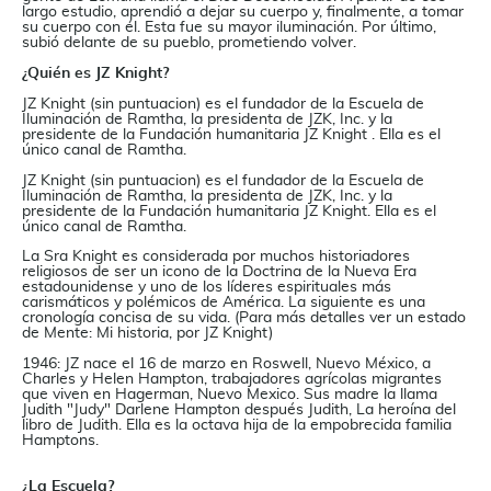
largo estudio, aprendió a dejar su cuerpo y, finalmente, a tomar
su cuerpo con él. Esta fue su mayor iluminación. Por último,
subió delante de su pueblo, prometiendo volver.
¿Quién es JZ Knight?
JZ Knight (sin puntuacion) es el fundador de la Escuela de
Iluminación de Ramtha, la presidenta de JZK, Inc. y la
presidente de la Fundación humanitaria JZ Knight . Ella es el
único canal de Ramtha.
JZ Knight (sin puntuacion) es el fundador de la Escuela de
Iluminación de Ramtha, la presidenta de JZK, Inc. y la
presidente de la Fundación humanitaria JZ Knight. Ella es el
único canal de Ramtha.
La Sra Knight es considerada por muchos historiadores
religiosos de ser un icono de la Doctrina de la Nueva Era
estadounidense y uno de los líderes espirituales más
carismáticos y polémicos de América. La siguiente es una
cronología concisa de su vida. (Para más detalles ver un estado
de Mente: Mi historia, por JZ Knight)
1946: JZ nace el 16 de marzo en Roswell, Nuevo México, a
Charles y Helen Hampton, trabajadores agrícolas migrantes
que viven en Hagerman, Nuevo Mexico. Sus madre la llama
Judith "Judy" Darlene Hampton después Judith, La heroína del
libro de Judith. Ella es la octava hija de la empobrecida familia
Hamptons.
¿La Escuela?