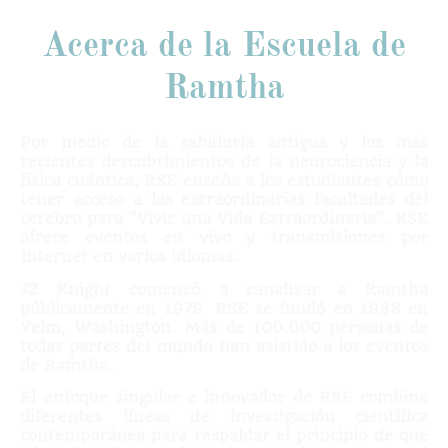
Acerca de la Escuela de
Ramtha
Por medio de la sabiduría antigua y los más
recientes descubrimientos de la neurociencia y la
física cuántica, RSE enseña a los estudiantes cómo
tener acceso a las extraordinarias facultades del
cerebro para "Vivir una Vida Extraordinaria". RSE
ofrece eventos en vivo y transmisiones por
Internet en varios idiomas.
JZ Knight comenzó a canalizar a Ramtha
públicamente en 1979. RSE se fundó en 1988 en
Yelm, Washington. Más de 100.000 personas de
todas partes del mundo han asistido a los eventos
de Ramtha.
El enfoque singular e innovador de RSE combina
diferentes líneas de investigación científica
contemporánea para respaldar el principio de que