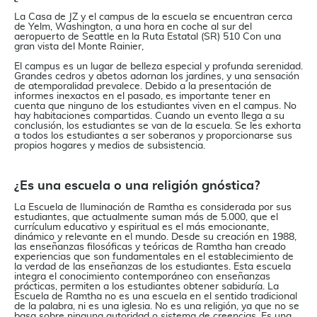
La Casa de JZ y el campus de la escuela se encuentran cerca
de Yelm, Washington, a una hora en coche al sur del
aeropuerto de Seattle en la Ruta Estatal (SR) 510 Con una
gran vista del Monte Rainier,
El campus es un lugar de belleza especial y profunda serenidad.
Grandes cedros y abetos adornan los jardines, y una sensación
de atemporalidad prevalece. Debido a la presentación de
informes inexactos en el pasado, es importante tener en
cuenta que ninguno de los estudiantes viven en el campus. No
hay habitaciones compartidas. Cuando un evento llega a su
conclusión, los estudiantes se van de la escuela. Se les exhorta
a todos los estudiantes a ser soberanos y proporcionarse sus
propios hogares y medios de subsistencia.
¿Es una escuela o una religión gnóstica?
La
Escuela de Iluminación de Ramtha es considerada por sus
estudiantes, que actualmente suman más de 5.000, que el
currículum educativo y espiritual es el más emocionante,
dinámico y relevante en el mundo. Desde su creación en 1988,
las enseñanzas filosóficas y teóricas de Ramtha han creado
experiencias que son fundamentales en el establecimiento de
la verdad de las enseñanzas de los estudiantes. Esta escuela
integra el conocimiento contemporáneo con enseñanzas
prácticas, permiten a los estudiantes obtener sabiduría. La
Escuela de Ramtha no es una escuela en el sentido tradicional
de la palabra, ni es una iglesia. No es una religión, ya que no se
basa sobre ninguna autoridad o sistema de creencias. Es una